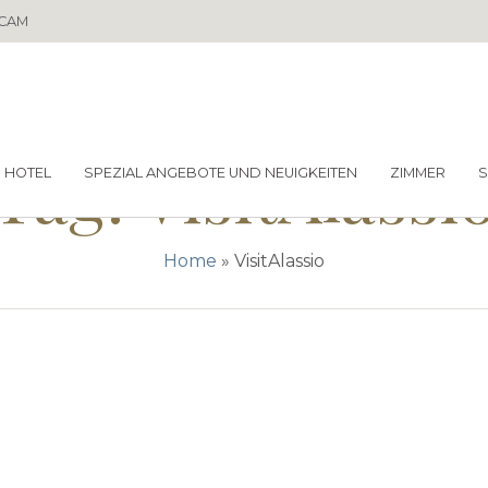
CAM
Tag:
VisitAlassi
HOTEL
SPEZIAL ANGEBOTE UND NEUIGKEITEN
ZIMMER
S
Home
»
VisitAlassio