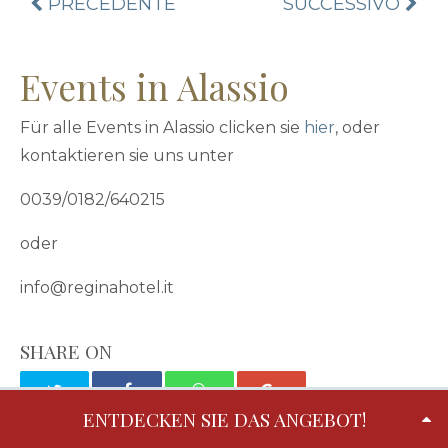
PRECEDENTE
SUCCESSIVO
ALTRE
NEWS
E
Events in Alassio
OFFERTE
Für alle Events in Alassio clicken sie
hier
, oder
kontaktieren sie uns unter
0039/0182/640215
oder
info@reginahotel.it
SHARE ON
ENTDECKEN SIE DAS ANGEBOT!